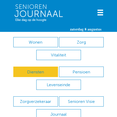
zaterdag 8 augustus
Wonen
Zorg
Vitaliteit
Diensten
Pensioen
Levenseinde
Zorgverzekeraar
Senioren Visie
Journaal