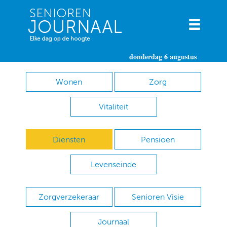
donderdag 6 augustus
Wonen
Zorg
Vitaliteit
Diensten
Pensioen
Levenseinde
Zorgverzekeraar
Senioren Visie
Journaal