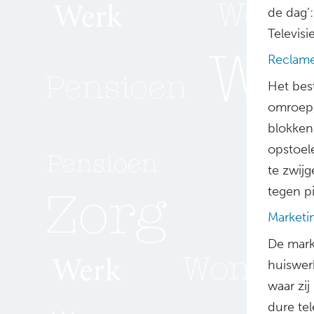
de dag’:
Televis
Reclam
Het bes
omroep, 
blokken 
opstoel
te zwijg
tegen p
Marketi
De mark
huiswerk
waar zi
dure te