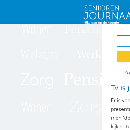
Zo
Tv is
Er is ve
present
men ‘de 
kijken t