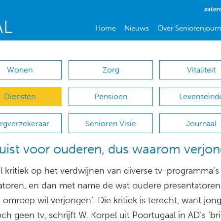
zater
Home
Nieuws
Over Seniorenjourn
Wonen
Zorg
Vitaliteit
Diensten
Pensioen
Levenseind
rgverzekeraar
Senioren Visie
Journaal
 juist voor ouderen, dus waarom verjo
el kritiek op het verdwijnen van diverse tv-programma’s
atoren, en dan met name de wat oudere presentatoren
omroep wil verjongen’. Die kritiek is terecht, want jon
och geen tv, schrijft W. Korpel uit Poortugaal in AD’s ‘br