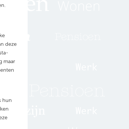
en.
eke
an deze
sta-
og maar
ementen
s hun
eken
deze