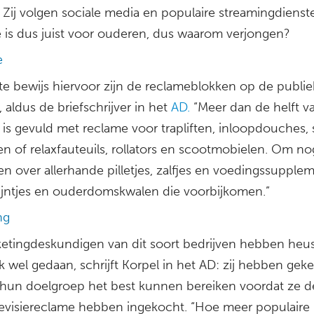
 Zij volgen sociale media en populaire streamingdienst
ie is dus juist voor ouderen, dus waarom verjongen?
e
te bewijs hiervoor zijn de reclameblokken op de publi
aldus de briefschrijver in het
AD.
“Meer dan de helft v
is gevuld met reclame voor trapliften, inloopdouches, 
en of relaxfauteuils, rollators en scootmobielen. Om n
en over allerhande pilletjes, zalfjes en voedingssuppl
ijntjes en ouderdomskwalen die voorbijkomen.”
ng
etingdeskundigen van dit soort bedrijven hebben heu
 wel gedaan, schrijft Korpel in het AD: zij hebben gek
j hun doelgroep het best kunnen bereiken voordat ze 
levisiereclame hebben ingekocht. “Hoe meer populaire