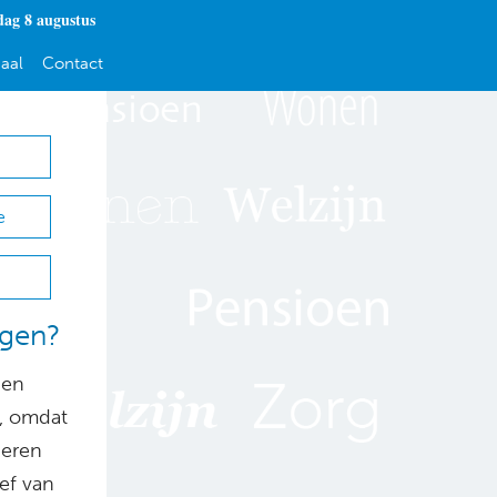
dag 8 augustus
aal
Contact
e
ngen?
 en
, omdat
geren
ief van