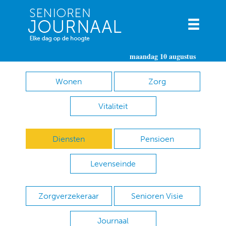
maandag 10 augustus
Wonen
Zorg
Vitaliteit
Diensten
Pensioen
Levenseinde
Zorgverzekeraar
Senioren Visie
Journaal