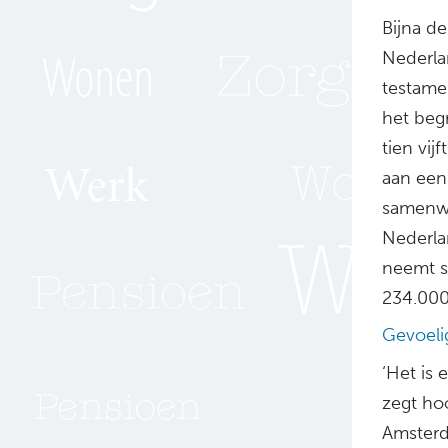
Bijna d
Nederla
testame
het begr
tien vij
aan een 
samenwe
Nederla
neemt s
234.000
Gevoeli
‘Het is
zegt hoo
Amsterd