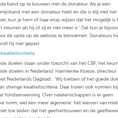
de band op te bouwen met de donateur. Als je een
rmijnband met een donateur hebt en die is blij met het
oet, kun je hem of haar erop wijzen dat het mogelijk is
en steunen als hij of zij er niet meer is.’ Dat kun je bijvo
or de optie op de website te benoemen. Donateurs hi
indt hij niet gepast.
kwaliteitscriteria
ede doelen staan onder toezicht van het CBF, het keur
ede doelen in Nederland. Harmienke Kloeze, directeur
het Nederlands Dagblad:: ‘Wij toetsen of het goede doe
n strenge kwaliteitscriteria. Daar horen ook normen bij
er fondsenwerving. Over nalatenschappen is er geen
eke norm, wel een meer algemene: het werven van mid
niet toe leiden dat het geefvertrouwen en de geefbere