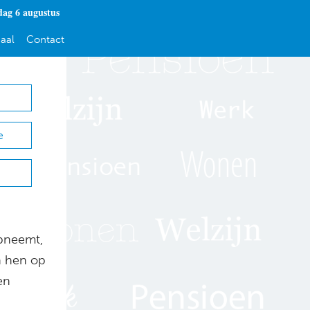
ag 6 augustus
aal
Contact
e
opneemt,
n hen op
en