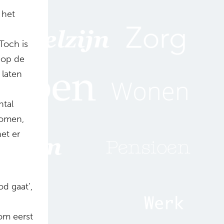
 het
Toch is
s op de
 laten
ntal
nomen,
et er
d gaat’,
 om eerst