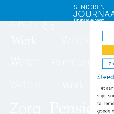
Zo
Steed
Het aan
stijgt 
te neme
goede m