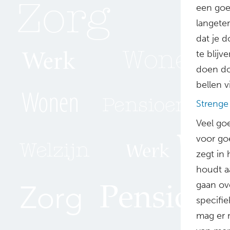
een goe
langete
dat je d
te blijv
doen do
bellen v
Strenge 
Veel go
voor go
zegt in 
houdt aa
gaan ov
specifi
mag er 