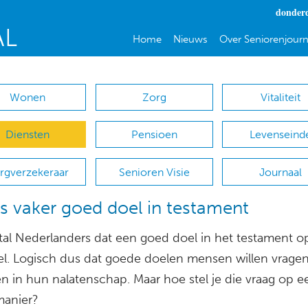
donderd
Home
Nieuws
Over Seniorenjourn
Wonen
Zorg
Vitaliteit
Diensten
Pensioen
Levenseind
rgverzekeraar
Senioren Visie
Journaal
s vaker goed doel in testament
tal Nederlanders dat een goed doel in het testament 
snel. Logisch dus dat goede doelen mensen willen vrage
n in hun nalatenschap. Maar hoe stel je die vraag op e
anier?