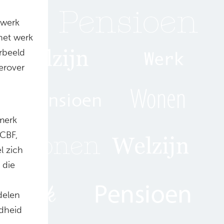
 werk
 het werk
orbeeld
erover
merk
 CBF,
l zich
 die
delen
idheid