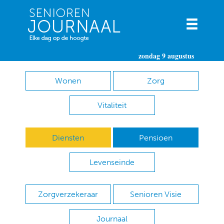
zondag 9 augustus
Wonen
Zorg
Vitaliteit
Diensten
Pensioen
Levenseinde
Zorgverzekeraar
Senioren Visie
Journaal