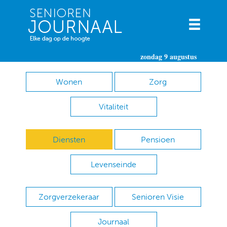
zondag 9 augustus
Wonen
Zorg
Vitaliteit
Diensten
Pensioen
Levenseinde
Zorgverzekeraar
Senioren Visie
Journaal