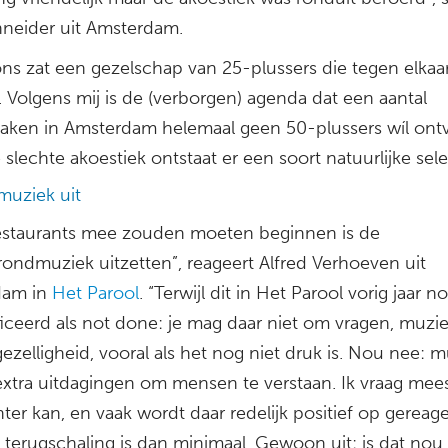
chneider uit Amsterdam.
ons zat een gezelschap van 25-plussers die tegen elkaa
n. Volgens mij is de (verborgen) agenda dat een aantal
aken in Amsterdam helemaal geen 50-plussers wíl ont
slechte akoestiek ontstaat er een soort natuurlijke sele
muziek uit
estaurants mee zouden moeten beginnen is de
rondmuziek uitzetten”, reageert Alfred Verhoeven uit
dam in
Het Parool
. “Terwijl dit in Het Parool vorig jaar 
ficeerd als not done: je mag daar niet om vragen, muzi
ezelligheid, vooral als het nog niet druk is. Nou nee: 
extra uitdagingen om mensen te verstaan. Ik vraag mees
ter kan, en vaak wordt daar redelijk positief op gereag
 terugschaling is dan minimaal. Gewoon uit: is dat nou 