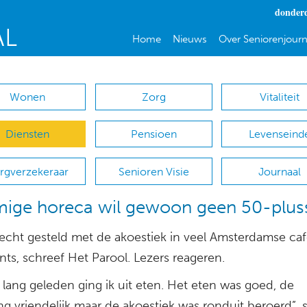
donderd
Home
Nieuws
Over Seniorenjourn
Wonen
Zorg
Vitaliteit
Diensten
Pensioen
Levenseind
rgverzekeraar
Senioren Visie
Journaal
ige horeca wil gewoon geen 50-plus
slecht gesteld met de akoestiek in veel Amsterdamse ca
nts, schreef Het Parool. Lezers reageren.
 lang geleden ging ik uit eten. Het eten was goed, de
g vriendelijk maar de akoestiek was ronduit beroerd”, sc