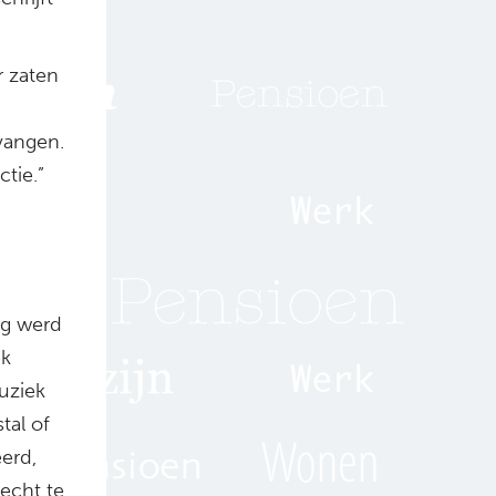
r zaten
vangen.
ctie.”
nog werd
ek
muziek
tal of
eerd,
echt te