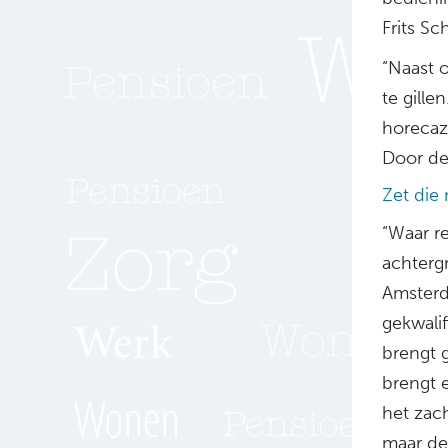
Frits S
“Naast 
te gille
horecaz
Door de 
Zet die 
“Waar r
achterg
Amster
gekwali
brengt g
brengt 
het zach
maar de