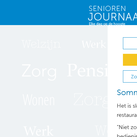
Zo
Somm
Het is 
restaura
“Niet zo
bedienin