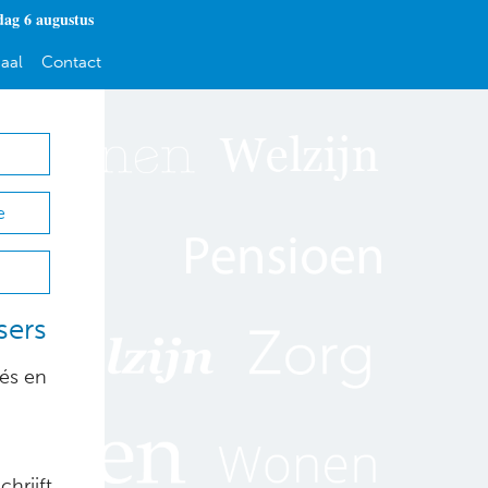
ag 6 augustus
aal
Contact
e
sers
fés en
hrijft