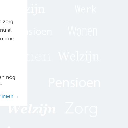
e zorg
nu al
en doe
een nóg
”
r ineen →