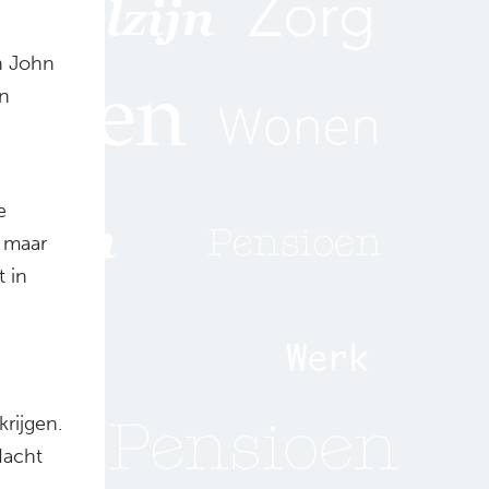
en John
en
e
 maar
t in
rijgen.
dacht