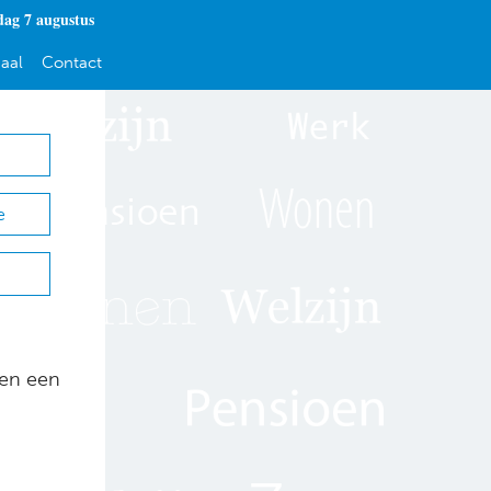
dag 7 augustus
aal
Contact
e
en een