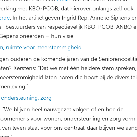
rking met KBO-PCOB, dat hierover onlangs zelf ook
erde
. In het artikel geven Ingrid Rep, Anneke Sipkens 
s -bestuurders van respectievelijk KBO-PCOB, ANBO 
Gepensioneerden – hun visie.
m, ruimte voor meerstemmigheid
en ouderen de komende jaren van de Seniorencoaliti
ten? Kerstens: “Dat we met één heldere stem spreken,
eerstemmigheid laten horen die hoort bij de diversitei
menleving.”
ondersteuning, zorg
: “We blijven heel nauwgezet volgen of en hoe de
voornemens voor wonen, ondersteuning en zorg vorm k
t van leven staat voor ons centraal, daar blijven we aan
gen.”