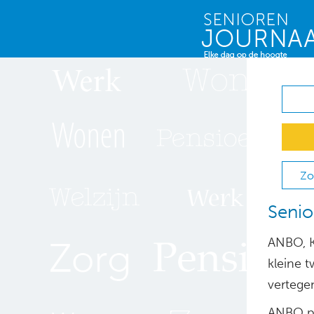
Zo
Senio
ANBO, 
kleine 
vertege
ANBO pu