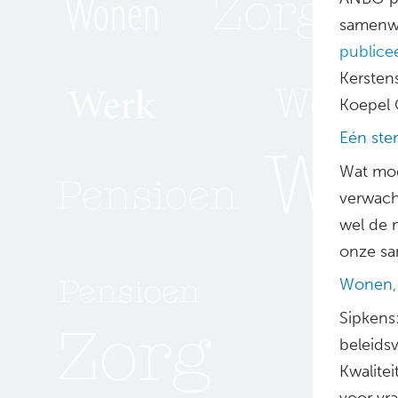
samenwe
publice
Kersten
Koepel 
Eén ste
Wat mog
verwach
wel de m
onze sa
Wonen, 
Sipkens
beleids
Kwalitei
voor vra