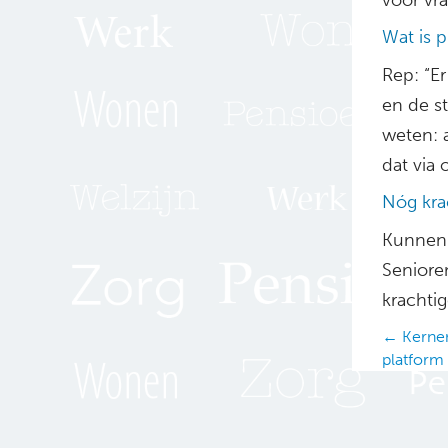
Wat is p
Rep: “Er
en de st
weten: a
dat via 
Nóg krac
Kunnen 
Seniore
krachtig
Posts
← Kernen
platform
navig