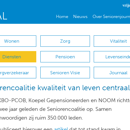
vrij
Home
Nieuws
Over Seniorenjourn
Wonen
Zorg
Vitaliteit
Diensten
Pensioen
Levenseind
rgverzekeraar
Senioren Visie
Journaal
rencoalitie kwaliteit van leven centraal
KBO-PCOB, Koepel Gepensioneerden en NOOM richtt
twee jaar geleden de Seniorencoalitie op. Samen
nwoordigen zij ruim 350.000 leden.
bliceert hierover een
artikel
dat tot stand kwam in