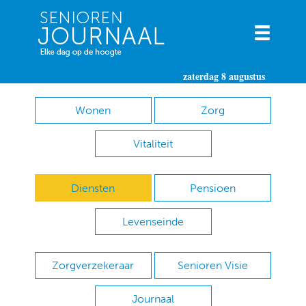
zaterdag 8 augustus
Wonen
Zorg
Vitaliteit
Diensten
Pensioen
Levenseinde
Zorgverzekeraar
Senioren Visie
Journaal