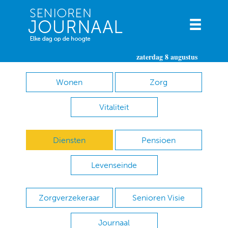
zaterdag 8 augustus
Wonen
Zorg
Vitaliteit
Diensten
Pensioen
Levenseinde
Zorgverzekeraar
Senioren Visie
Journaal