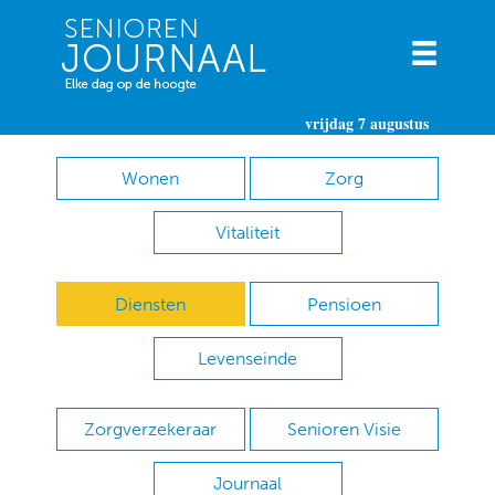
vrijdag 7 augustus
Wonen
Zorg
Vitaliteit
Diensten
Pensioen
Levenseinde
Zorgverzekeraar
Senioren Visie
Journaal