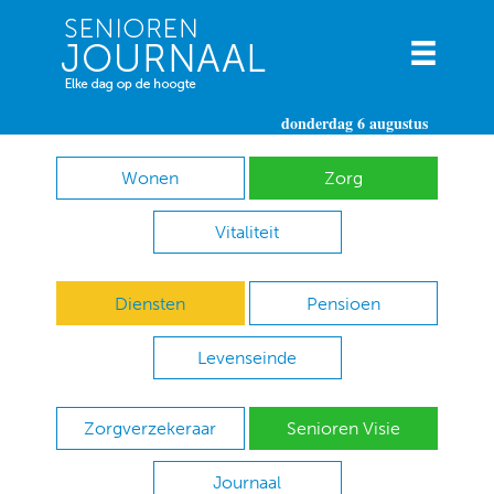
donderdag 6 augustus
Wonen
Zorg
Vitaliteit
Diensten
Pensioen
Levenseinde
Zorgverzekeraar
Senioren Visie
Journaal