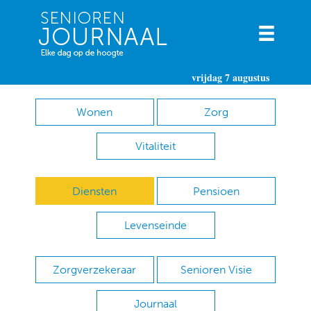
vrijdag 7 augustus
Wonen
Zorg
Vitaliteit
Diensten
Pensioen
Levenseinde
Zorgverzekeraar
Senioren Visie
Journaal