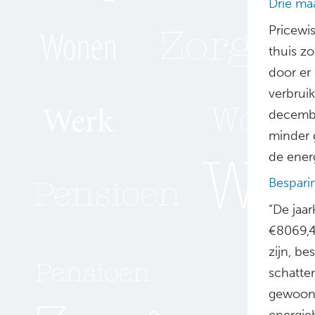
Drie m
Pricewi
thuis z
door er 
verbrui
december
minder 
de ener
Bespari
“De jaa
€8069,40
zijn, b
schatten
gewoon 
energie