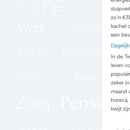
sluipve
zo’n €3
kachel o
een besp
Dagelij
In de T
leven v
populair
zeker in
maand a
horeca,
kwijt zi