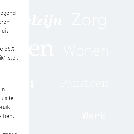
rwegend
aren
huis
ode 56%
”, stelt
ijn
uis te
ruik
s bent
, minus