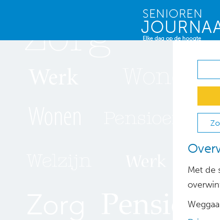
Zo
Overw
Met de s
overwint
Weggaan 