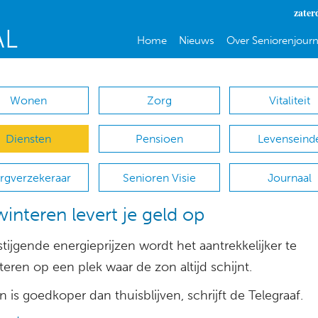
zater
Home
Nieuws
Over Seniorenjourn
Wonen
Zorg
Vitaliteit
Diensten
Pensioen
Levenseind
rgverzekeraar
Senioren Visie
Journaal
interen levert je geld op
tijgende energieprijzen wordt het aantrekkelijker te
eren op een plek waar de zon altijd schijnt.
is goedkoper dan thuisblijven, schrijft de Telegraaf.