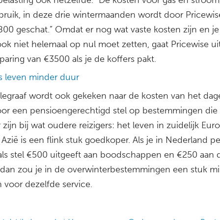
rbruik, in deze drie wintermaanden wordt door Pricewi
800 geschat.” Omdat er nog wat vaste kosten zijn en je
ok niet helemaal op nul moet zetten, gaat Pricewise ui
aring van €3500 als je de koffers pakt.
ks leven minder duur
elegraaf wordt ook gekeken naar de kosten van het dage
oor een pensioengerechtigd stel op bestemmingen die
 zijn bij wat oudere reizigers: het leven in zuidelijk Eur
 Azië is een flink stuk goedkoper. Als je in Nederland pe
ls stel €500 uitgeeft aan boodschappen en €250 aan 
 dan zou je in de overwinterbestemmingen een stuk m
jn voor dezelfde service.