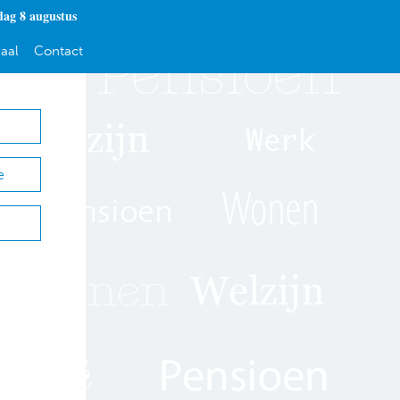
dag 8 augustus
aal
Contact
e