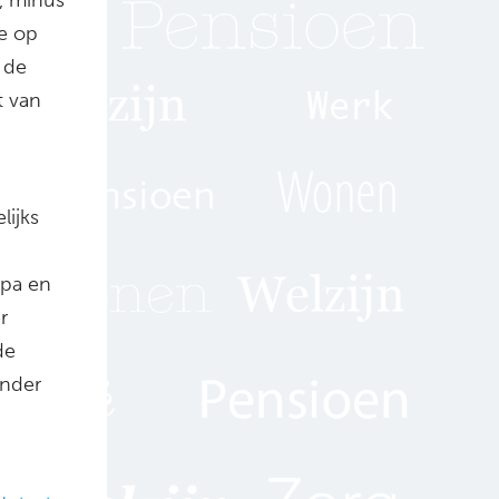
se op
 de
t van
lijks
opa en
r
de
inder