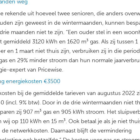
aanden weg
se rekende uit hoeveel twee senioren, die anders ove
ouden zijn geweest in de wintermaanden, kunnen besp
drie maanden niet te zijn. “Een ouder stel in een woon
kt gemiddeld 3120 kWh en 1620 m³ gas. Als zij tussen 1
 en 1 maart niet thuis zijn, verbruiken zij in die peri
gas en 29% minder stroom dan hun normale jaarverbruik
gie-expert van Pricewise.
ng energiekosten €3500
rkosten bij de gemiddelde tarieven van augustus 2022 z
 (incl. 9% btw). Door in de drie wintermaanden niet th
esparen zij 907 m³ gas en 905 kWh stroom. Het sluipverb
 wij op 110 kWh en 15 m³. Ook betaal je als je niet thui
de netwerkkosten. Daarnaast blijft de vermindering
belasting ook hetzelfde.” De kosten voor gas en stroom