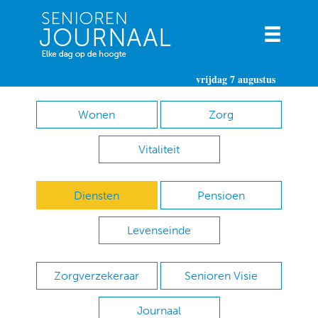
vrijdag 7 augustus
Wonen
Zorg
Vitaliteit
Diensten
Pensioen
Levenseinde
Zorgverzekeraar
Senioren Visie
Journaal