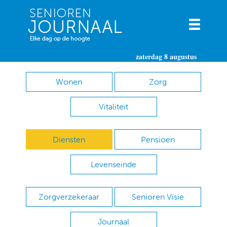
zaterdag 8 augustus
Wonen
Zorg
Vitaliteit
Diensten
Pensioen
Levenseinde
Zorgverzekeraar
Senioren Visie
Journaal