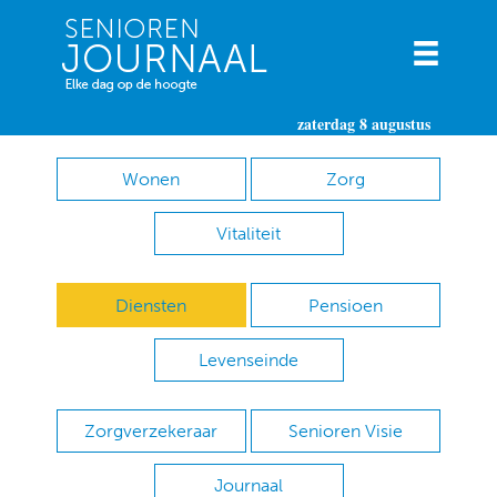
zaterdag 8 augustus
Wonen
Zorg
Vitaliteit
Diensten
Pensioen
Levenseinde
Zorgverzekeraar
Senioren Visie
Journaal