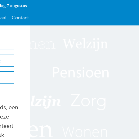
dag 7 augustus
aal
Contact
e
nds, een
deze
nteert
ok