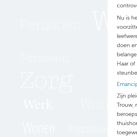
controv
Nu is h
voorzit
leefwere
doen en 
belange
Haar of 
steunbe
Emancip
Zijn pl
Trouw, r
beroepsg
thuisho
toegewez