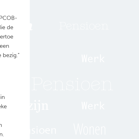
d-PCOB-
ie de
 ertoe
geen
 bezig.”
in
eke
m
n.