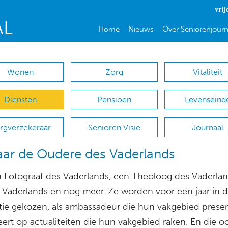
vrij
Home
Nieuws
Over Seniorenjourn
Wonen
Zorg
Vitaliteit
Diensten
Pensioen
Levenseind
rgverzekeraar
Senioren Visie
Journaal
ar de Oudere des Vaderlands
en Fotograaf des Vaderlands, een Theoloog des Vaderla
 Vaderlands en nog meer. Ze worden voor een jaar in 
tie gekozen, als ambassadeur die hun vakgebied prese
ert op actualiteiten die hun vakgebied raken. En die o