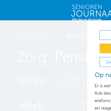
Zo
Op na
Er is e
Kok des
erefunc
en reage