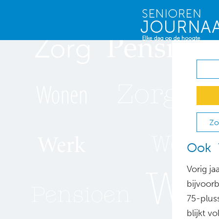
Zo
Ook 7
Vorig ja
bijvoorb
75-pluss
blijkt v