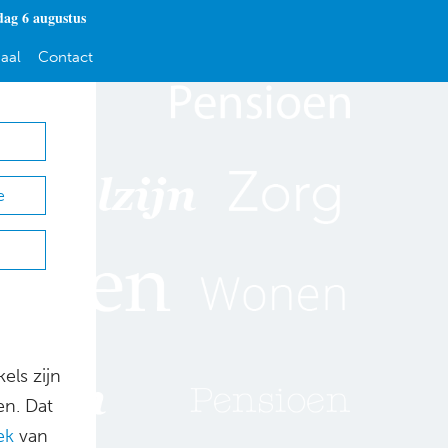
ag 6 augustus
aal
Contact
e
els zijn
en. Dat
ek
van