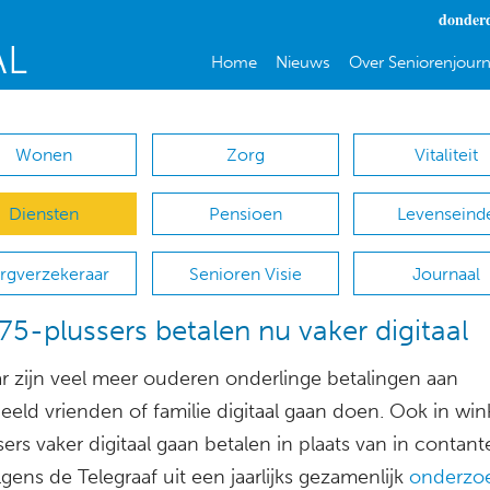
donderd
Home
Nieuws
Over Seniorenjourn
Wonen
Zorg
Vitaliteit
Diensten
Pensioen
Levenseind
rgverzekeraar
Senioren Visie
Journaal
5-plussers betalen nu vaker digitaal
ar zijn veel meer ouderen onderlinge betalingen aan
eeld vrienden of familie digitaal gaan doen. Ook in wink
ers vaker digitaal gaan betalen in plaats van in contant
olgens de Telegraaf uit een jaarlijks gezamenlijk
onderzo