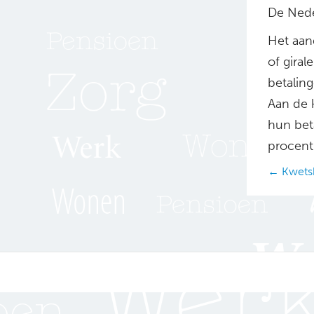
De Nede
Het aan
of giral
betalin
Aan de 
hun beta
procent
Posts
← Kwetsb
navig