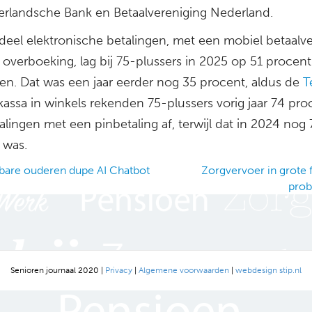
rlandsche Bank en Betaalvereniging Nederland.
deel elektronische betalingen, met een mobiel betaalv
e overboeking, lag bij 75-plussers in 2025 op 51 procent
gen. Dat was een jaar eerder nog 35 procent, aldus de
Te
kassa in winkels rekenden 75-plussers vorig jaar 74 pro
lingen met een pinbetaling af, terwijl dat in 2024 nog 
 was.
are ouderen dupe AI Chatbot
Zorgvervoer in grote 
pro
ation
Senioren journaal 2020 |
Privacy
|
Algemene voorwaarden
|
webdesign stip.nl