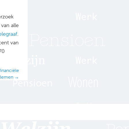
erzoek
 van alle
legraaf
.
cent van
70
financiële
blemen →