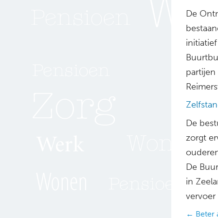
De Ontm
bestaan
initiat
Buurtbu
partije
Reimers
Zelfstan
De best
zorgt e
ouderen 
De Buur
in Zeela
vervoer 
Posts
← Beter 