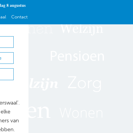
dag 8 augustus
aal
Contact
e
rswaal’.
 elke
ners van
ebben.