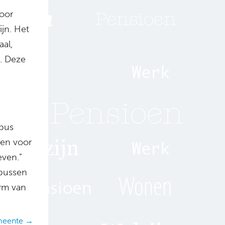
oor
jn. Het
al,
. Deze
sbus
ven voor
even.”
tbussen
orm van
emeente →