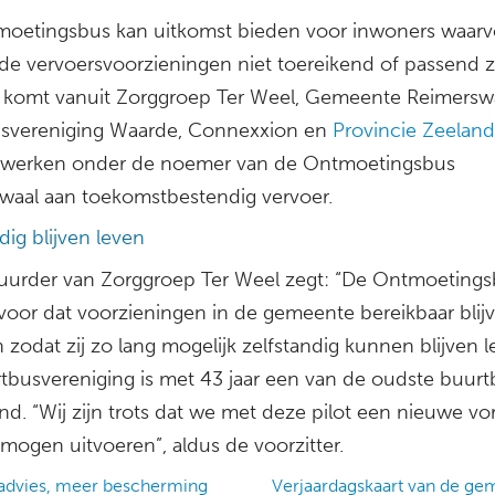
oetingsbus kan uitkomst bieden voor inwoners waarv
de vervoersvoorzieningen niet toereikend of passend zi
ief komt vanuit Zorggroep Ter Weel, Gemeente Reimerswa
svereniging Waarde, Connexxion en
Provincie Zeeland
n werken onder de noemer van de Ontmoetingsbus
waal aan toekomstbestendig vervoer.
dig blijven leven
uurder van Zorggroep Ter Weel zegt: “De Ontmoeting
rvoor dat voorzieningen in de gemeente bereikbaar blij
zodat zij zo lang mogelijk zelfstandig kunnen blijven l
tbusvereniging is met 43 jaar een van de oudste buur
nd. “Wij zijn trots dat we met deze pilot een nieuwe v
mogen uitvoeren”, aldus de voorzitter.
advies, meer bescherming
Verjaardagskaart van de g