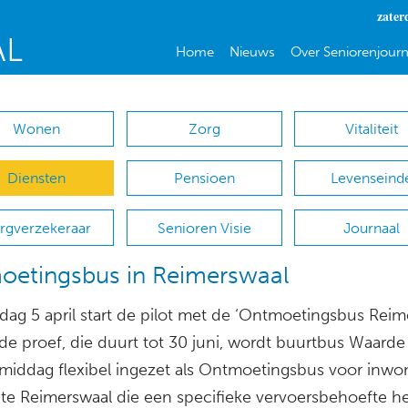
zater
Home
Nieuws
Over Seniorenjourn
Wonen
Zorg
Vitaliteit
Diensten
Pensioen
Levenseind
rgverzekeraar
Senioren Visie
Journaal
oetingsbus in Reimerswaal
dag 5 april start de pilot met de ‘Ontmoetingsbus Reime
de proef, die duurt tot 30 juni, wordt buurtbus Waarde
middag flexibel ingezet als Ontmoetingsbus voor inwo
e Reimerswaal die een specifieke vervoersbehoefte h