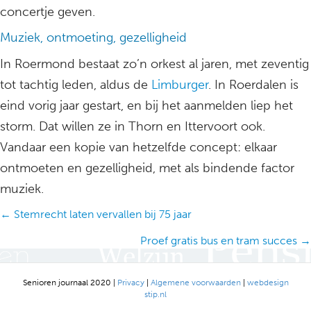
concertje geven.
Muziek, ontmoeting, gezelligheid
In Roermond bestaat zo’n orkest al jaren, met zeventig
tot tachtig leden, aldus de
Limburger
. In Roerdalen is
eind vorig jaar gestart, en bij het aanmelden liep het
storm. Dat willen ze in Thorn en Ittervoort ook.
Vandaar een kopie van hetzelfde concept: elkaar
ontmoeten en gezelligheid, met als bindende factor
muziek.
Posts
← Stemrecht laten vervallen bij 75 jaar
navigation
Proef gratis bus en tram succes →
Senioren journaal 2020 |
Privacy
|
Algemene voorwaarden
|
webdesign
stip.nl