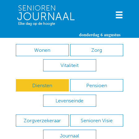
donderdag 6 augustus
Wonen
Zorg
Vitaliteit
Diensten
Pensioen
Levenseinde
Zorgverzekeraar
Senioren Visie
Journaal