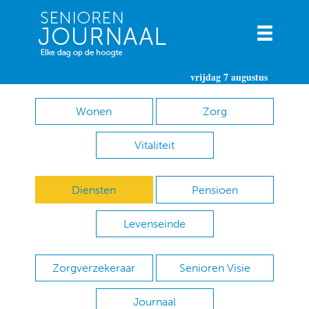
vrijdag 7 augustus
Wonen
Zorg
Vitaliteit
Diensten
Pensioen
Levenseinde
Zorgverzekeraar
Senioren Visie
Journaal