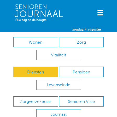
zondag 9 augustus
Wonen
Zorg
Vitaliteit
Diensten
Pensioen
Levenseinde
Zorgverzekeraar
Senioren Visie
Journaal