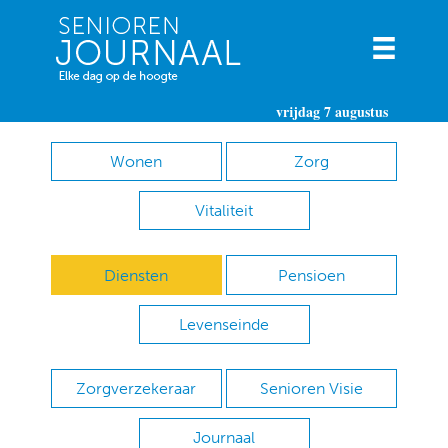
vrijdag 7 augustus
Wonen
Zorg
Vitaliteit
Diensten
Pensioen
Levenseinde
Zorgverzekeraar
Senioren Visie
Journaal