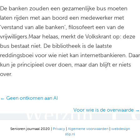
De banken zouden een gezamenlijke bus moeten
laten rijden met aan boord een medewerker met
‘verstand van alle banken’, filosofeert een van de
vrijwilligers.Maar helaas, merkt de Volkskrant op: deze
bus bestaat niet. De bibliotheek is de laatste
reddingsboei voor wie niet kan internetbankieren. Daar
kun je principieel over doen, maar dan blijft er niets
over.
Posts
← Geen ontkomen aan AI
navigation
Voor wie is de overwaarde →
Senioren journaal 2020 |
Privacy
|
Algemene voorwaarden
|
webdesign
stip.nl