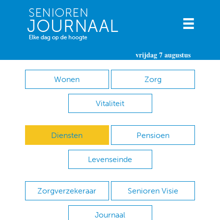
vrijdag 7 augustus
Wonen
Zorg
Vitaliteit
Diensten
Pensioen
Levenseinde
Zorgverzekeraar
Senioren Visie
Journaal