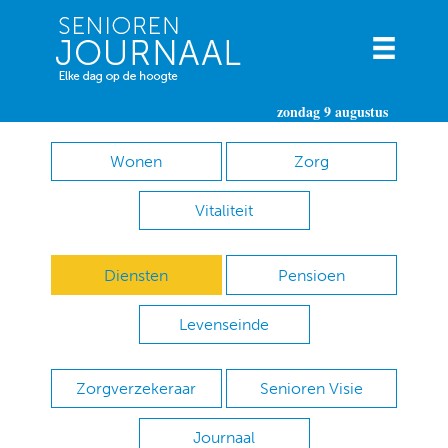
zondag 9 augustus
Wonen
Zorg
Vitaliteit
Diensten
Pensioen
Levenseinde
Zorgverzekeraar
Senioren Visie
Journaal