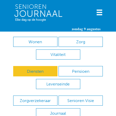
zondag 9 augustus
Wonen
Zorg
Vitaliteit
Diensten
Pensioen
Levenseinde
Zorgverzekeraar
Senioren Visie
Journaal