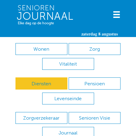
zaterdag 8 augustus
Wonen
Zorg
Vitaliteit
Diensten
Pensioen
Levenseinde
Zorgverzekeraar
Senioren Visie
Journaal