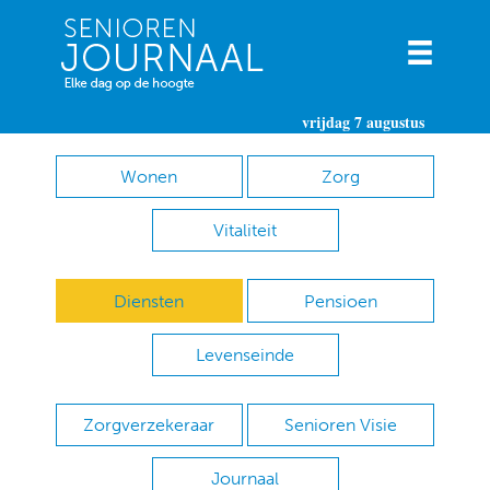
vrijdag 7 augustus
Wonen
Zorg
Vitaliteit
Diensten
Pensioen
Levenseinde
Zorgverzekeraar
Senioren Visie
Journaal