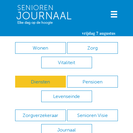
vrijdag 7 augustus
Wonen
Zorg
Vitaliteit
Diensten
Pensioen
Levenseinde
Zorgverzekeraar
Senioren Visie
Journaal