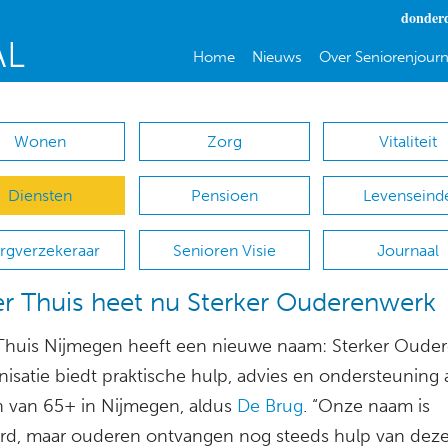
donderd
Home
Nieuws
Over Seniorenjourn
Wonen
Zorg
Vitaliteit
Diensten
Pensioen
Levenseind
rgverzekeraar
Senioren Visie
Journaal
r Thuis heet nu Sterker Ouderenwerk
Thuis Nijmegen heeft een nieuwe naam: Sterker Oude
nisatie biedt praktische hulp, advies en ondersteuning
 van 65+ in Nijmegen, aldus
De Brug
. “Onze naam is
rd, maar ouderen ontvangen nog steeds hulp van deze