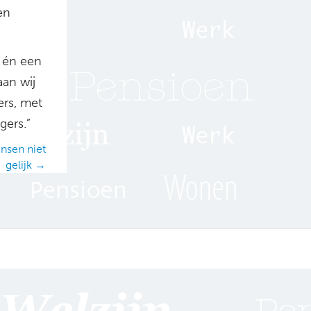
en
g én een
aan wij
ers, met
gers.”
nsen niet
gelijk →