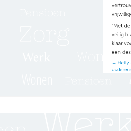
vertrou
vrijwillig
“Met de 
veilig h
klaar v
een des
Posts
← Hetty z
ouderen
navig