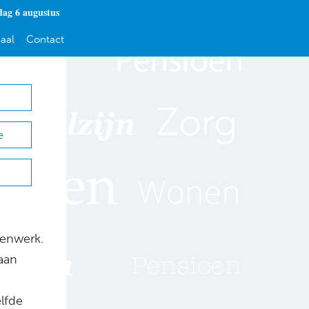
ag 6 augustus
aal
Contact
e
renwerk.
 aan
lfde