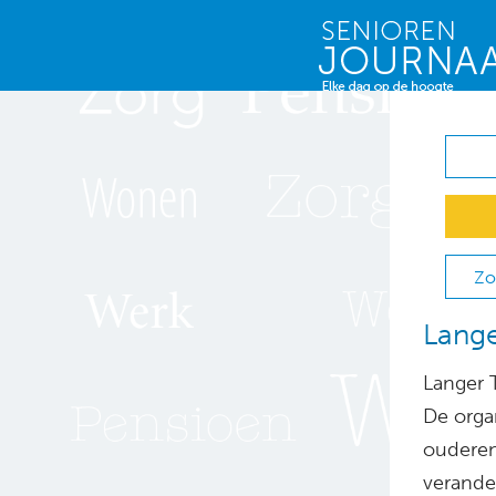
Zo
Lange
Langer 
De orga
ouderen
verande