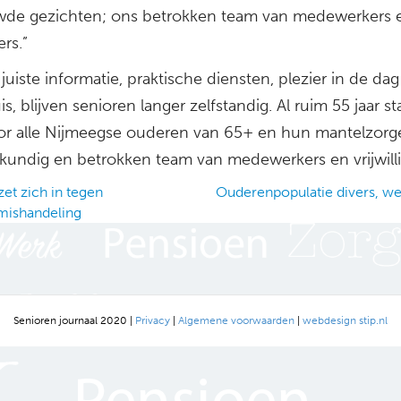
wde gezichten; ons betrokken team van medewerkers 
ers.”
juiste informatie, praktische diensten, plezier in de da
uis, blijven senioren langer zelfstandig. Al ruim 55 jaar st
oor alle Nijmeegse ouderen van 65+ en hun mantelzorg
kundig en betrokken team van medewerkers en vrijwilli
et zich in tegen
Ouderenpopulatie divers, we
mishandeling
ation
Senioren journaal 2020 |
Privacy
|
Algemene voorwaarden
|
webdesign stip.nl