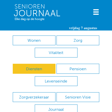
vrijdag 7 augustus
Wonen
Zorg
Vitaliteit
Diensten
Pensioen
Levenseinde
Zorgverzekeraar
Senioren Visie
Journaal