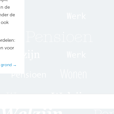
In de
Onder de
 ook
ordelen:
en voor
e grond →