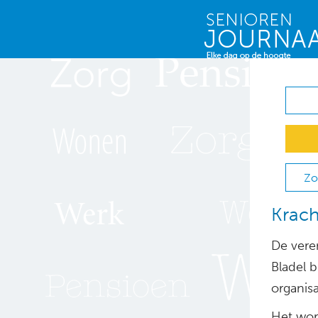
Zo
Krach
De vere
Bladel 
organis
Het wor