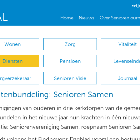
vrij
Home
Nieuws
Over Seniorenjourn
Wonen
Zorg
Vitaliteit
Diensten
Pensioen
Levenseind
rgverzekeraar
Senioren Visie
Journaal
tenbundeling: Senioren Samen
nigingen van ouderen in drie kerkdorpen van de geme
bundelen in het nieuwe jaar hun krachten in één nieuw
atie: Seniorenvereniging Samen, roepnaam Senioren S
dt volgens het Eindhovens Dagblad vooral een bestuurl