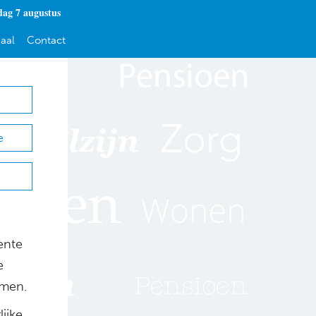
dag 7 augustus
aal
Contact
e
ente
e
amen.
ijke