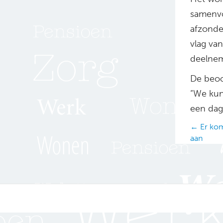
samenvo
afzonde
vlag va
deelnem
De beoo
“We kun
een dag
Posts
← Er kom
aan
navig