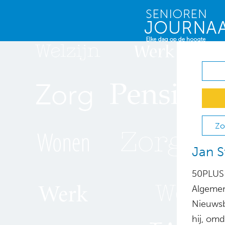
Zo
Jan S
50PLUS-
Algemen
Nieuwsb
hij, om