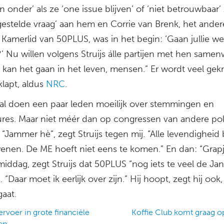
n onder’ als ze ‘one issue blijven’ of ‘niet betrouwbaar’ 
gestelde vraag’ aan hem en Corrie van Brenk, het ander
Kamerlid van 50PLUS, was in het begin: ‘Gaan jullie we
’ Nu willen volgens Struijs álle partijen met hen samen
 kan het gaan in het leven, mensen.” Er wordt veel gekn
klapt, aldus
NRC
.
aal doen een paar leden moeilijk over stemmingen en
res. Maar niet méér dan op congressen van andere pol
. “Jammer hè”, zegt Struijs tegen mij. “Alle levendigheid 
wenen. De ME hoeft niet eens te komen.” En dan: “Grapj
iddag, zegt Struijs dat 50PLUS “nog iets te veel de Jan 
. “Daar moet ik eerlijk over zijn.” Hij hoopt, zegt hij ook,
gaat.
rvoer in grote financiële
Koffie Club komt graag op
en