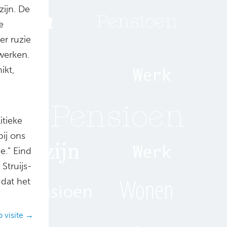
zijn. De
e
er ruzie
werken.
ikt,
itieke
bij ons
e.” Eind
Struijs-
 dat het
 visite →