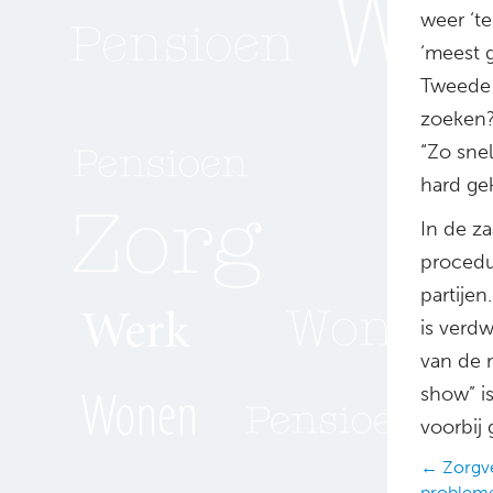
weer ‘te
‘meest 
Tweede 
zoeken?
“Zo snel
hard ge
In de z
procedu
partijen
is verd
van de m
show” is
voorbij 
Posts
← Zorgve
problem