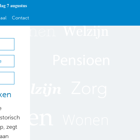
dag 7 augustus
aal
Contact
e
ken
e
storisch
p, zegt
gaan