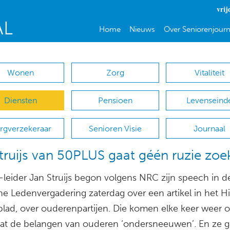
vrij
Home
Nieuws
Over Seniorenjourn
Wonen
Zorg
Vitaliteit
Diensten
Pensioen
Levenseind
rgverzekeraar
Senioren Visie
Journaal
truijs van 50PLUS gaat géén ruzie zoe
leider Jan Struijs begon volgens NRC zijn speech in d
e Ledenvergadering zaterdag over een artikel in het Hi
lad, over ouderenpartijen. Die komen elke keer weer o
dat de belangen van ouderen ‘ondersneeuwen’. En ze 