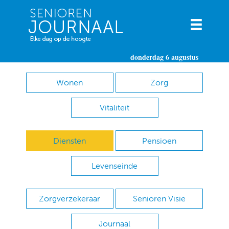
donderdag 6 augustus
Wonen
Zorg
Vitaliteit
Diensten
Pensioen
Levenseinde
Zorgverzekeraar
Senioren Visie
Journaal