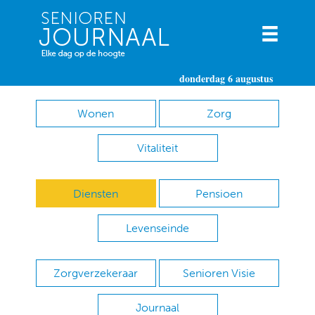
donderdag 6 augustus
Wonen
Zorg
Vitaliteit
Diensten
Pensioen
Levenseinde
Zorgverzekeraar
Senioren Visie
Journaal