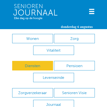
donderdag 6 augustus
Wonen
Zorg
Vitaliteit
Diensten
Pensioen
Levenseinde
Zorgverzekeraar
Senioren Visie
Journaal