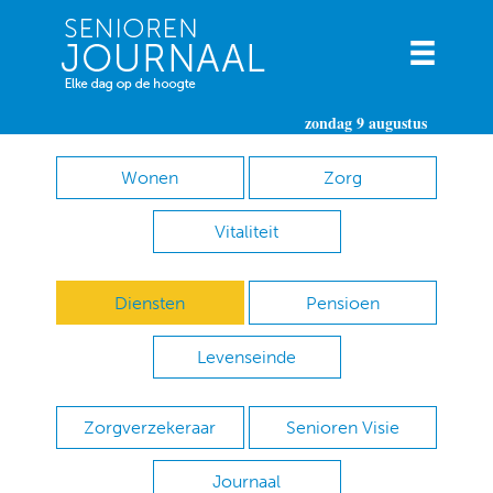
zondag 9 augustus
Wonen
Zorg
Vitaliteit
Diensten
Pensioen
Levenseinde
Zorgverzekeraar
Senioren Visie
Journaal