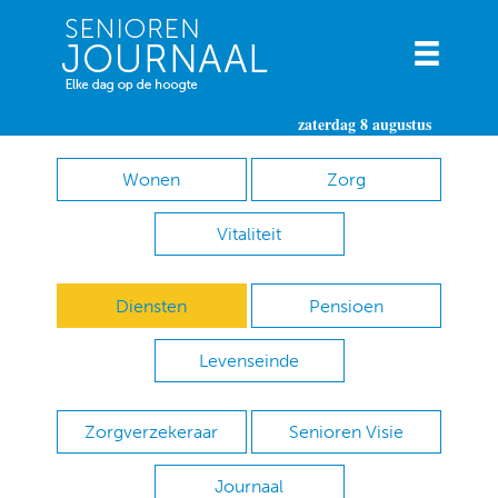
zaterdag 8 augustus
Wonen
Zorg
Vitaliteit
Diensten
Pensioen
Levenseinde
Zorgverzekeraar
Senioren Visie
Journaal