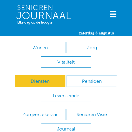
zaterdag 8 augustus
Wonen
Zorg
Vitaliteit
Diensten
Pensioen
Levenseinde
Zorgverzekeraar
Senioren Visie
Journaal