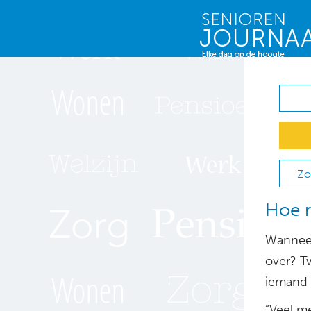
Zo
Hoe r
Wanneer
over? T
iemand 
“Veel m