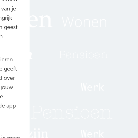
 van je
grijk
an geest
n.
ieren.
e geeft
d over
p jouw
ne
 de app
 je meer