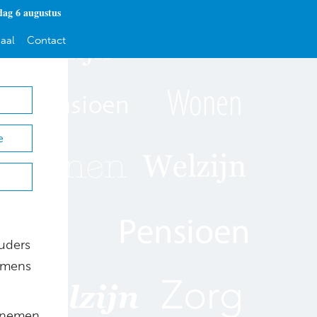
ag 6 augustus
aal
Contact
e
uders
namens
ernemen.