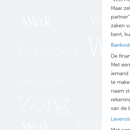
Maar zel
partner
zaken va
bent, k
Bankvo
De fina
Met een
iemand 
te make
naam st
rekenin
van de 
Levenst
Met een