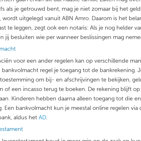
fs als je getrouwd bent, mag je niet zomaar bij het geld
”, wordt uitgelegd vanuit ABN Amro. Daarom is het belan
st te leggen, zegt ook een notaris: Als je nog helder v
un jij besluiten wie per wanneer beslissingen mag neme
lmacht
nciën voor een ander regelen kan op verschillende man
 bankvolmacht regel je toegang tot de bankrekening. J
toestemming om bij- en afschrijvingen te bekijken, gel
n of een incasso terug te boeken. De rekening blijft o
aan. Kinderen hebben daarna alleen toegang tot die e
g. Een bankvolmacht kun je meestal online regelen via
bank, aldus het
AD
.
estament
 levenstestament houd je meer grip op de zaak en kun