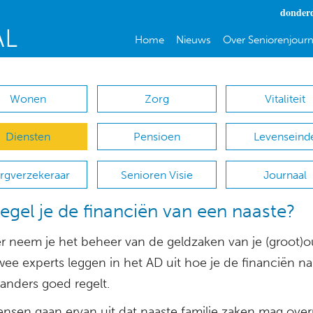
donderd
Home
Nieuws
Over Seniorenjourn
Wonen
Zorg
Vitaliteit
Diensten
Pensioen
Levenseind
rgverzekeraar
Senioren Visie
Journaal
egel je de financiën van een naaste?
 neem je het beheer van de geldzaken van je (groot)o
wee experts leggen in het AD uit hoe je de financiën 
anders goed regelt.
ensen gaan ervan uit dat naaste familie zaken mag ov