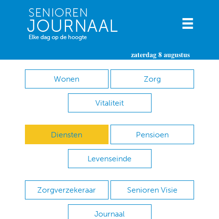
zaterdag 8 augustus
Wonen
Zorg
Vitaliteit
Diensten
Pensioen
Levenseinde
Zorgverzekeraar
Senioren Visie
Journaal