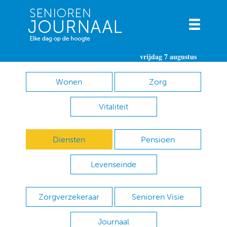
vrijdag 7 augustus
Wonen
Zorg
Vitaliteit
Diensten
Pensioen
Levenseinde
Zorgverzekeraar
Senioren Visie
Journaal