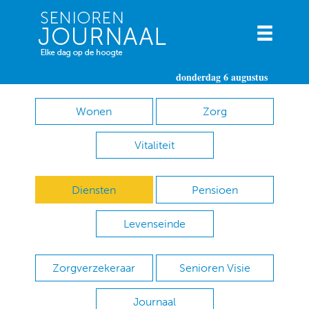
donderdag 6 augustus
Wonen
Zorg
Vitaliteit
Diensten
Pensioen
Levenseinde
Zorgverzekeraar
Senioren Visie
Journaal