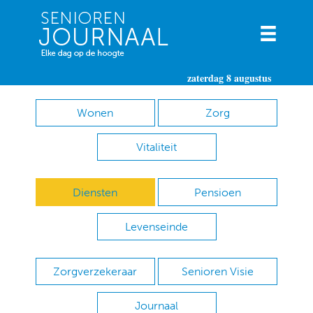
zaterdag 8 augustus
Wonen
Zorg
Vitaliteit
Diensten
Pensioen
Levenseinde
Zorgverzekeraar
Senioren Visie
Journaal