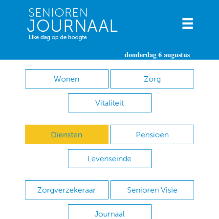
donderdag 6 augustus
Wonen
Zorg
Vitaliteit
Diensten
Pensioen
Levenseinde
Zorgverzekeraar
Senioren Visie
Journaal