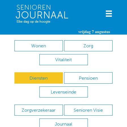
vrijdag 7 augustus
Wonen
Zorg
Vitaliteit
Diensten
Pensioen
Levenseinde
Zorgverzekeraar
Senioren Visie
Journaal