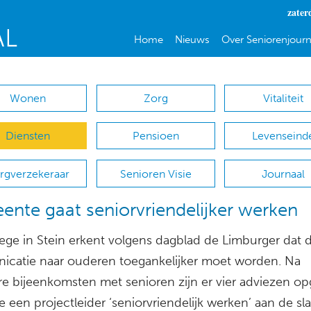
zater
Home
Nieuws
Over Seniorenjourn
Wonen
Zorg
Vitaliteit
Diensten
Pensioen
Levenseind
rgverzekeraar
Senioren Visie
Journaal
nte gaat seniorvriendelijker werken
lege in Stein erkent volgens dagblad de Limburger dat 
catie naar ouderen toegankelijker moet worden. Na
e bijeenkomsten met senioren zijn er vier adviezen op
een projectleider ‘seniorvriendelijk werken’ aan de sla