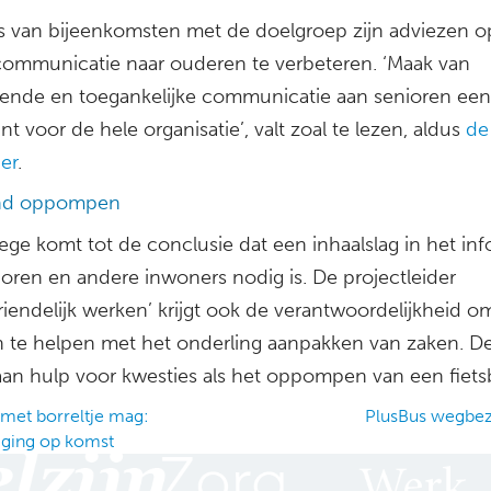
s van bijeenkomsten met de doelgroep zijn adviezen o
ommunicatie naar ouderen te verbeteren. ‘Maak van
ende en toegankelijke communicatie aan senioren een
t voor de hele organisatie’, valt zoal te lezen, aldus
de
er
.
and oppompen
lege komt tot de conclusie dat een inhaalslag in het in
ioren en andere inwoners nodig is. De projectleider
riendelijk werken’ krijgt ook de verantwoordelijkheid o
 te helpen met het onderling aanpakken van zaken. D
 aan hulp voor kwesties als het oppompen van een fiets
met borreltje mag:
PlusBus wegbe
iging op komst
ation