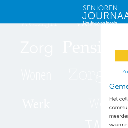
Zo
Gemee
Het col
communi
meerder
waarmee 