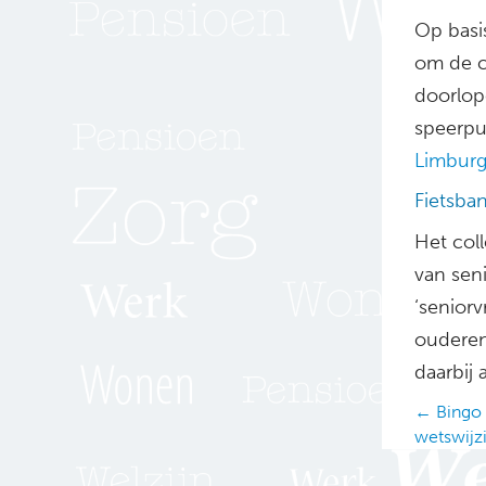
Op basi
om de c
doorlop
speerpun
Limburg
Fietsb
Het col
van sen
‘seniorv
ouderen
daarbij
Posts
← Bingo 
wetswijz
navig