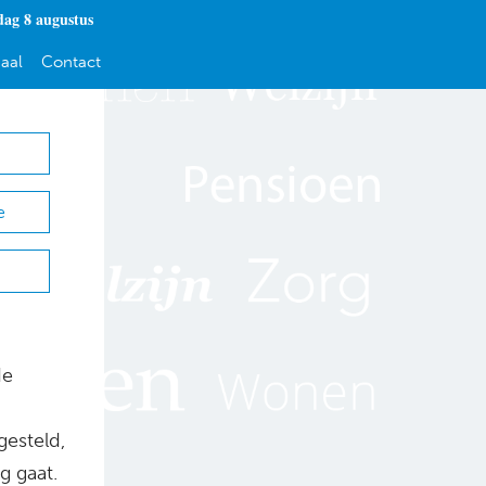
dag 8 augustus
aal
Contact
e
de
gesteld,
g gaat.