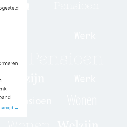
pgesteld
formeren
m
enk
band.
zuinigd →