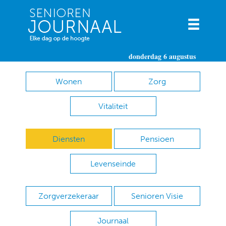
donderdag 6 augustus
Wonen
Zorg
Vitaliteit
Diensten
Pensioen
Levenseinde
Zorgverzekeraar
Senioren Visie
Journaal